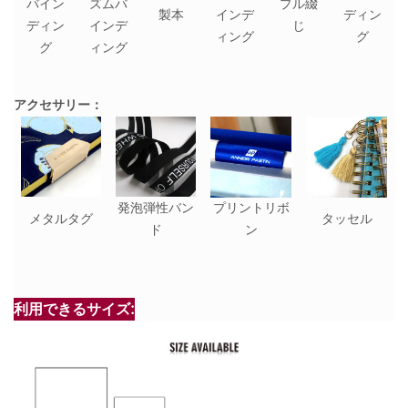
バイン
ズムバ
プル綴
製本
インデ
ディン
ディン
インデ
じ
ィング
グ
グ
ィング
アクセサリー：
発泡弾性バン
プリントリボ
メタルタグ
タッセル
ド
ン
利用できるサイズ: