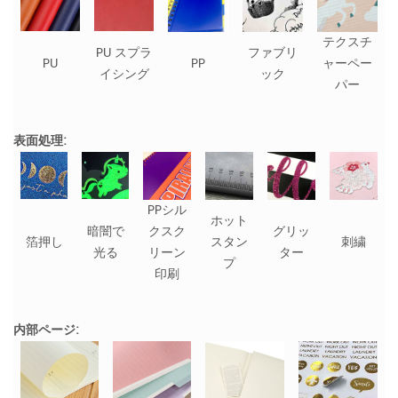
テクスチ
PU スプラ
ファブリ
PU
PP
ャーペー
イシング
ック
パー
表面処理:
PPシル
ホット
暗闇で
クスク
グリッ
箔押し
スタン
刺繍
光る
リーン
ター
プ
印刷
内部ページ: