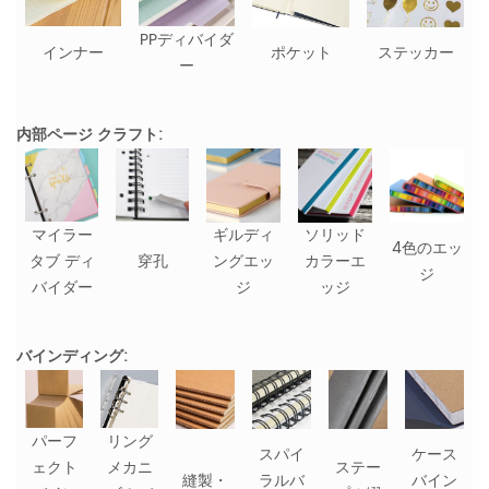
PPディバイダ
インナー
ポケット
ステッカー
ー
内部ページ クラフト:
マイラー
ギルディ
ソリッド
4色のエッ
タブ ディ
穿孔
ングエッ
カラーエ
ジ
バイダー
ジ
ッジ
バインディング:
パーフ
リング
スパイ
ケース
ェクト
メカニ
ステー
縫製・
ラルバ
バイン