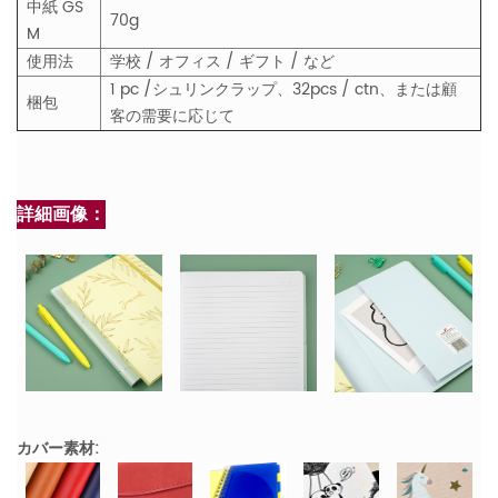
中紙
GS
70g
M
使用法
学校 / オフィス / ギフト / など
1 pc /シュリンクラップ、32pcs / ctn、または顧
梱包
客の需要に応じて
詳細画像：
カバー素材: