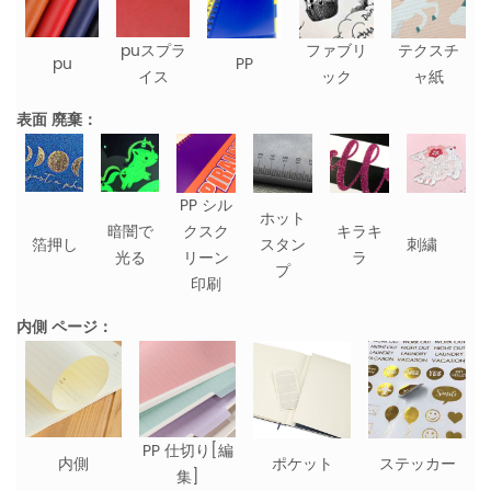
puスプラ
ファブリ
テクスチ
pu
PP
イス
ック
ャ紙
表面 廃棄：
PP シル
ホット
暗闇で
クスク
キラキ
箔押し
スタン
刺繍
光る
リーン
ラ
プ
印刷
内側 ページ：
PP 仕切り[編
内側
ポケット
ステッカー
集]