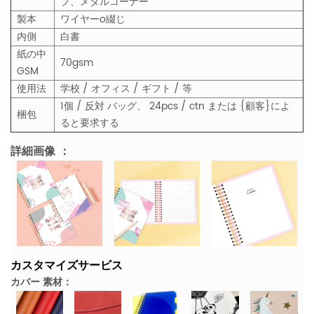
プ、メタルコーナー
製本
ワイヤーo綴じ
内側
白書
紙の中
70gsm
GSM
使用法
学校 / オフィス / ギフト / 等
1個 / 反対 バッグ、 24pcs / ctn または {顧客}によ
梱包
ると要求する
詳細画像 ：
カスタマイズサービス
カバー 素材：