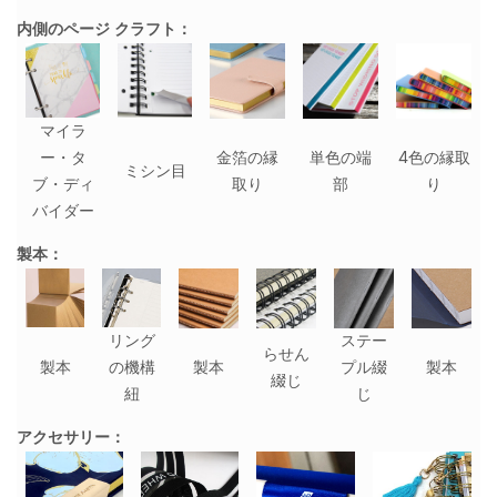
内側のページ クラフト：
マイラ
ー・タ
金箔の縁
単色の端
4色の縁取
ミシン目
ブ・ディ
取り
部
り
バイダー
製本：
リング
ステー
らせん
製本
の機構
製本
プル綴
製本
綴じ
紐
じ
アクセサリー：