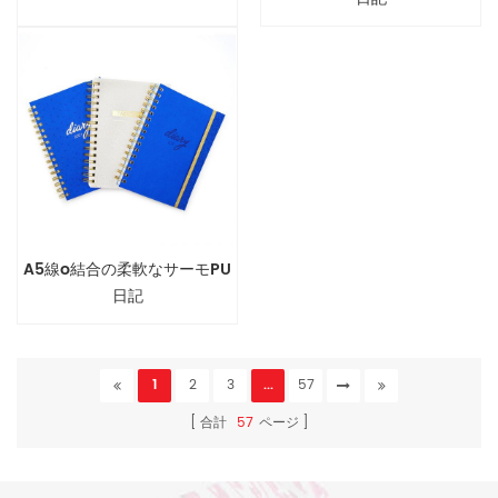
A5線o結合の柔軟なサーモPU
日記
1
2
3
...
57
合計
57
ページ