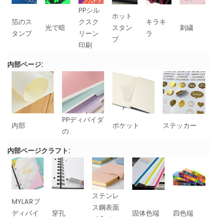
PPシル
ホット
箔のス
クスク
キラキ
光で暗
スタン
刺繍
タンプ
リーン
ラ
プ
印刷
内部ページ:
PPディバイダ
内部
ポケット
ステッカー
の
内部ページクラフト:
ステンレ
MYLARブ
ス鋼表面
ディバイ
穿孔
固体色端
四色端