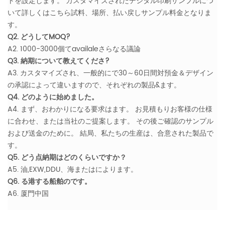
トを設定します。 カスタマイズされたデジタル印刷サンプルにつ
いて詳しくはこちら試料、場所、払い戻しサンプル料金となりま
す。
Q2. どうしてMOQ?
A2. 1000-3000個てavailaleさらなる議論
Q3. 納期について教えてくださ?
A3. カスタマイズされ、一般的にで30～60日間対預金＆デザイン
の承認によって違いますので、それぞれの製品&ます。
Q4. どのように始めました。
A4. まず、おわかりになる要求はます。 お見積もりお客様の仕様
に合わせ、または当社のご提案します。 その後ご確認のサンプル
および送金のために。 結局、私たちの生産は、合意された製品で
す。
Q5. どう点納期はどのくらいですか？
A5. 油,EXW,DDU、海またはによります。
Q6. る港する船舶のです。
A6. 厦門中国