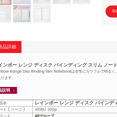
現
商品詳細
インボー レンジ ディスク バインディング スリム ノー
inbow Range Disc Binding Slim Notebookは非常に
あります。
品説明 ：
レインボー レンジ ディスク バインデ
品名
ート ( ページ )
100秒/
200p
ブランド
APグループ