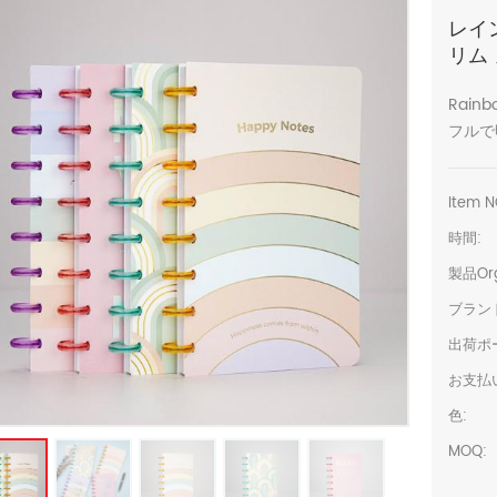
レイ
リム
Rainb
フルで
Item N
時間:
製品Org
ブラン
出荷ポ
お支払
色:
MOQ: