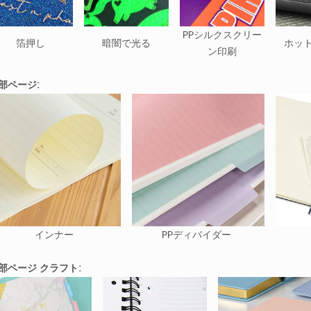
PPシルクスクリー
箔押し
暗闇で光る
ホッ
ン印刷
部ページ:
インナー
PPディバイダー
部ページ クラフト: