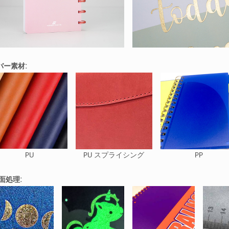
バー素材:
PU
PU スプライシング
PP
面処理: