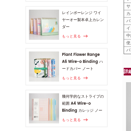
サ
レインボーレンジ ワイ
カ
ヤーオー製本卓上カレン
バ
ダー
イ
中
もっと見る
パ
Plant Flower Range
A6 Wire-o Binding ハ
ードカバー ノート
詳
もっと見る
幾何学的なストライプの
範囲 A4 Wire-o
Binding カレッジ ノー
ト
もっと見る