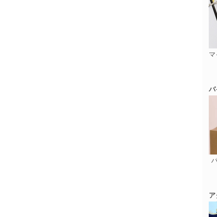
マ
バ
ア