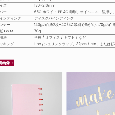
イズ
130×210mm
バー
65C ホワイト PP 4C 印刷、オイルニス、箔押し
インディング
ディスクバインディング
ンナー
140gの白紙2枚+4C/4C印刷で角が丸い70gの白紙
紙
GS
M
70g
使用法
学校 / オフィス / ギフト / など
ッキング
1 pc /シュリンクラップ、32pcs / ctn、ま
細画像：