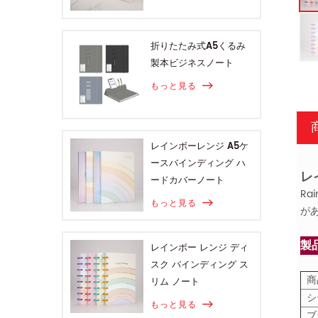
折りたたみ式A5くるみ
製本ビジネスノート
もっと見る
レインボーレンジ A5ケ
ースバインディング ハ
レ
ードカバーノート
Ra
もっと見る
が
製
レインボー レンジ ディ
スク バインディング ス
商
リム ノート
シ
もっと見る