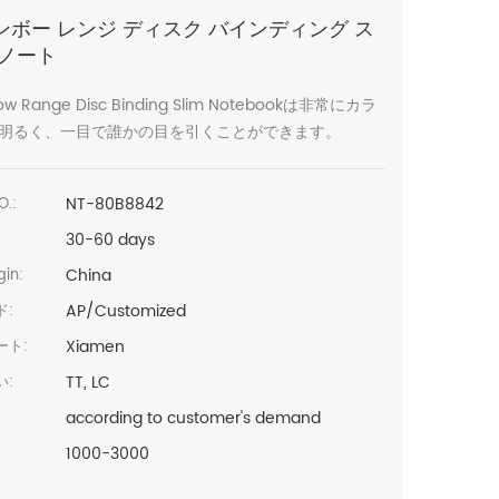
ンボー レンジ ディスク バインディング ス
 ノート
ow Range Disc Binding Slim Notebookは非常にカラ
明るく、一目で誰かの目を引くことができます。
NT-80B8842
O.:
30-60 days
China
in:
AP/Customized
ド:
Xiamen
ート:
TT, LC
い:
according to customer's demand
1000-3000