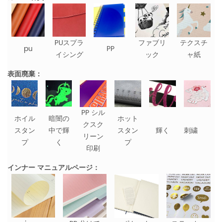
PUスプラ
ファブリ
テクスチ
pu
PP
イシング
ック
ャ紙
表面廃棄：
PP シル
ホイル
暗闇の
ホット
クスク
スタン
中で輝
スタン
輝く
刺繍
リーン
プ
く
プ
印刷
インナー マニュアルページ：