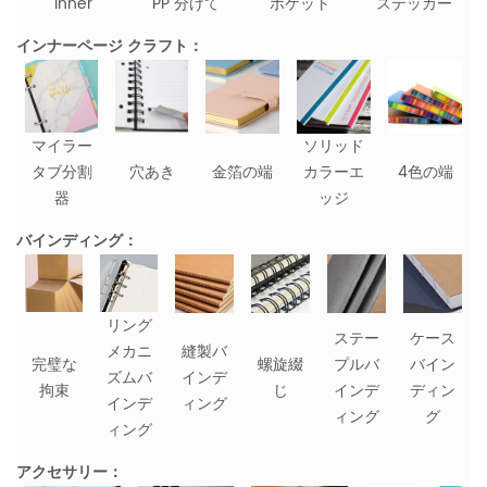
inner
PP 分けて
ポケット
ステッカー
インナーページ クラフト：
マイラー
ソリッド
タブ分割
穴あき
金箔の端
カラーエ
4色の端
器
ッジ
バインディング：
リング
ステー
ケース
メカニ
縫製バ
完璧な
螺旋綴
プルバ
バイン
ズムバ
インデ
拘束
じ
インデ
ディン
インデ
ィング
ィング
グ
ィング
アクセサリー：