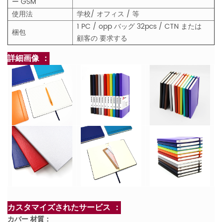
ー GSM
使用法
学校/ オフィス /
等
1 PC / opp バッグ
32pcs / CTN または
梱包
顧客の 要求する
詳細画像 ：
カスタマイズされたサービス ：
カバー 材質：