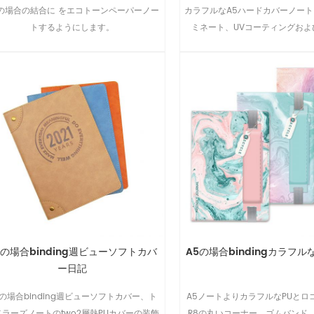
5の場合の結合に をエコトーンペーパーノー
カラフルなA5ハードカバーノート
トするようにします。
ミネート、UVコーティングおよ
5の場合binding週ビューソフトカバ
A5の場合bindingカラフル
ー日記
5の場合binding週ビューソフトカバー、ト
A5ノートよりカラフルなPUとロ
ベラーズノートのtwo2層熱PUカバーの装飾
R8の丸いコーナー、ゴムバンド