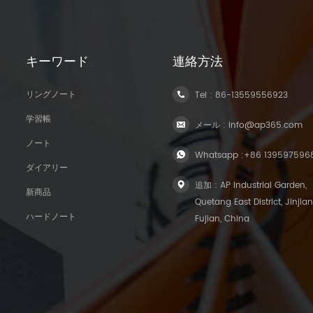
キーワード
連絡方法
リングノート
Tel :
86-13559556923
学習帳
メール :
info@ap365.com
ノート
Whatsapp :
+86 139597596
ダイアリー
追加 : AP Industrial Garden,
新商品
Quetang East District, Jinjian
ハードノート
Fujian, China