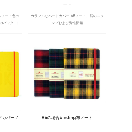
ート
ルノート色の
カラフルなハードカバー A5ノート、箔のスタ
のバック-ト
ンプおよび弾性閉鎖
のノートに旅
です。
ドカバーノ
A5の場合binding布ノート