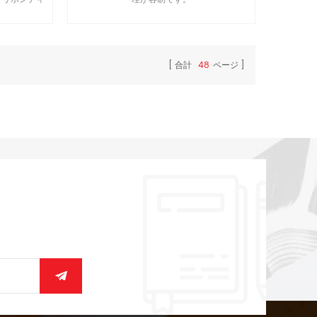
カバー、シル
合計
48
ページ