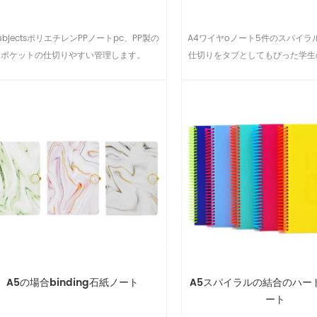
ubjectsポリエチレンPPノートpc、PP製の
A4ワイヤoノート5件のスパイラ
ポケットの仕切りやすい管理します。
仕切りをタブとしてもぴった学生
ゥ-スクールプレゼントは、事業
のノート、ティーン大学
A5の場合binding石紙ノート
A5スパイラルの結合のハー
ート