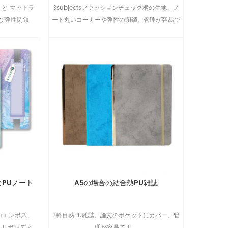
 と マットラ
3subjectsファッションチェック柄の生地、ノ
び弾性閉鎖
ート丸いコーナーや弾性の閉鎖、管理が容易で
す。
なPUノート
A5の場合の結合熱PU雑誌
ゴエンボス、
3科目熱PU雑誌、論文のポケットにカバー、管
、リボンディ
理が容易です。