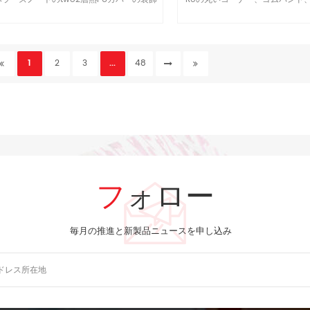
スタンプ、リベットやプランをご週労働
バイダ、ペン袋、紙袋布面の背面
バーペンダント
1
2
3
...
48
フォロー
毎月の推進と新製品ニュースを申し込み