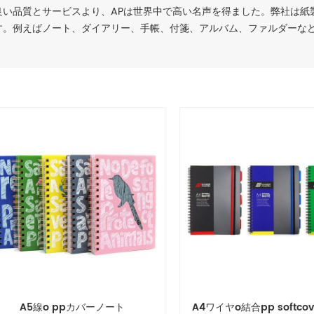
良い品質とサービスより、APは世界中で高い名声を得ました。弊社は紙
す。例えばノート、ダイアリー、手帳、付箋、アルバム、ファルダーな
A5線o ppカバーノート
A4ワイヤo結合pp softco