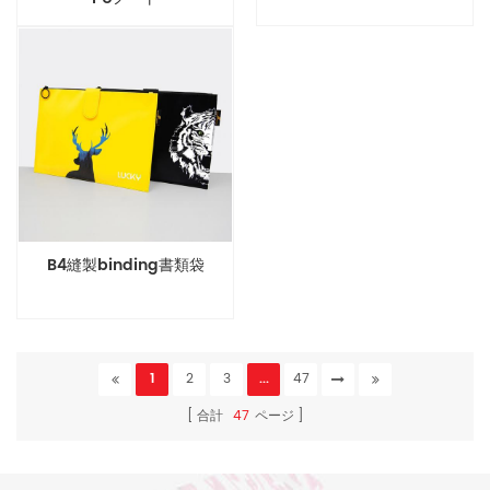
B4縫製binding書類袋
1
2
3
...
47
合計
47
ページ