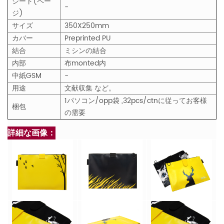
シート(ペー
-
ジ)
サイズ
350X250mm
カバー
Preprinted PU
結合
ミシンの結合
内部
布monted内
中紙GSM
-
用途
文献収集
など。
1パソコン/opp袋
,32pcs/ctnに従ってお客様
梱包
の需要
詳細な画像：