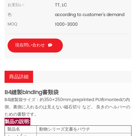
TT, LC
お支払い:
according to customer's demand
色:
1000-3000
MOQ:
現在問い合わせ
商品詳細
B4縫製binding書類袋
B4縫製袋サイズ：約350×250mm,preprinted PU布montedの内
側、裏側に入れるのは見えない磁石切り
など。 良きのヘルパーの
ための書類です。
製品の説明:
製品名
動物シリーズ文書をパウチ