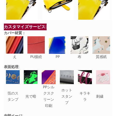
カスタマイズサービス:
カバー材質：
え
PU接続
PP
布
質感紙
表面処理:
PPシル
ホット
箔のス
クスク
キラキ
光で暗
スタン
刺繍
タンプ
リーン
ラ
プ
印刷
内部ページ: