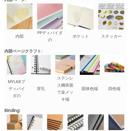
PPディバイダ
内部
ポケット
ステッカー
の
内部ページクラフト:
ステンレ
MYLARブ
ス鋼表面
ディバイ
穿孔
固体色端
四色端
で金メッ
ダの
キ端
Binding: