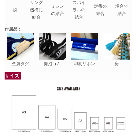
リング
スパイ
ミシン
定番の
場合で
綴
機構に
ラルの
の結合
結合
結合
結合
結合
付属品：
金属タグ
発泡ゴム
印刷リボン
房
サイズ: