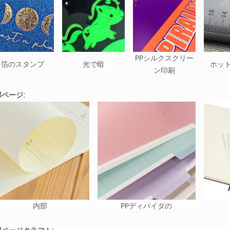
PPシルクスクリー
箔のスタンプ
光で暗
ホッ
ン印刷
ページ:
内部
PPディバイダの