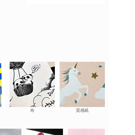
布
質感紙