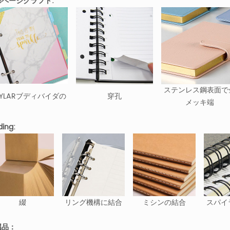
部ページクラフト:
ステンレス鋼表面で
YLARブディバイダの
穿孔
メッキ端
ding:
綴
リング機構に結合
ミシンの結合
スパイ
属品：