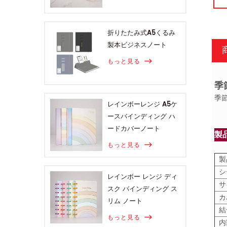
折りたたみ式A5くるみ
製本ビジネスノート
もっと見る
季
季
レインボーレンジ A5ケ
ースバインディング ハ
ードカバーノート
製
もっと見る
製
シ
レインボー レンジ ディ
サ
スク バインディング ス
カ
リム ノート
結
もっと見る
内