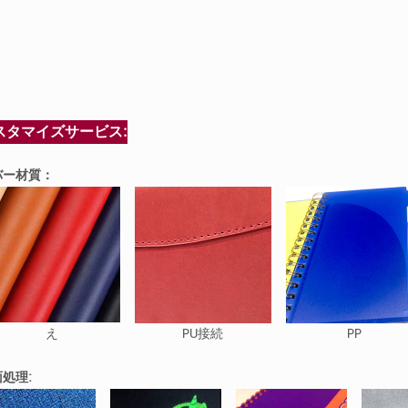
スタマイズサービス:
バー材質：
え
PU接続
PP
処理: