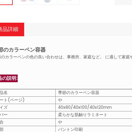
商品詳細
節のカラーペン容器
節のカラーペンの色の良い合わせは、事務所、家庭など。 に適して家庭
品の説明:
品名
季節のカラーペン容器
ート(ページ)
や
イズ
40x80/40x100/40x120mm
バー
柔らかな肌触りラミネート
合
や
部
パントン印刷