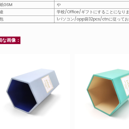
紙GSM
や
途
学校/Office/ギフトにすることになり
包
1パソコン/opp袋32pcs/ctnに従っ
細な画像：