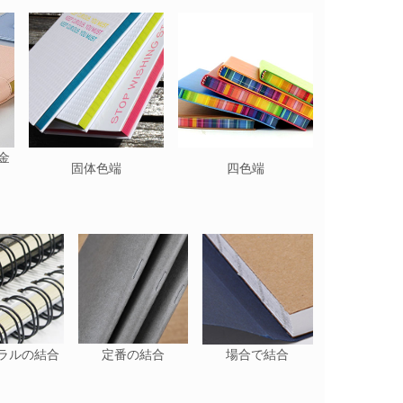
金
固体色端
四色端
ラルの結合
定番の結合
場合で結合