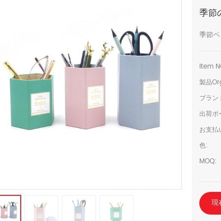
季節
季節ペ
Item N
製品Org
ブラン
出荷ポ
お支払
色:
MOQ:
現