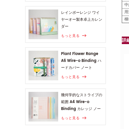
中
用
レインボーレンジ ワイ
梱
ヤーオー製本卓上カレン
ダー
もっと見る
詳
Plant Flower Range
A6 Wire-o Binding ハ
ードカバー ノート
もっと見る
幾何学的なストライプの
範囲 A4 Wire-o
Binding カレッジ ノー
ト
もっと見る