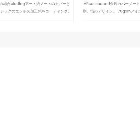
5の場合bindingアート紙ノートのカバーと
A5casebound金属カバーノー
シックのエンボス加工&UVコーティング、
刷、箔のデザイン。 70gsmア
フトタッチにラミネート内部のリボンのハー
ドカバー.