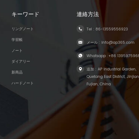
キーワード
連絡方法
リングノート
Tel :
86-13559556923
学習帳
メール :
info@ap365.com
ノート
Whatsapp :
+86 139597596
ダイアリー
追加 : AP Industrial Garden,
新商品
Quetang East District, Jinjian
ハードノート
Fujian, China