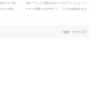
ト4cカラー印
A5ノートと上質な白カードやファッションバ
イボリーが内。
ーチャ箔押しのデザイン、ワイヤo結合すると
してお使いいただけるように、高品質のファッ
ションの展望製品
合計
1
ページ