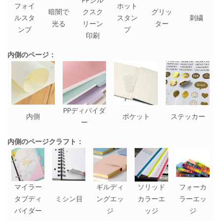
PPシル
フォイ
ホット
暗闇で
クスク
グリッ
ルスタ
スタン
刺繍
光る
リーン
ター
ンプ
プ
印刷
内側のページ：
PPディバイダ
内側
ポケット
ステッカー
ー
内側のページクラフト：
マイラー
ギルディ
ソリッド
フォーカ
タブディ
ミシン目
ングエッ
カラーエ
ラーエッ
バイダー
ジ
ッジ
ジ