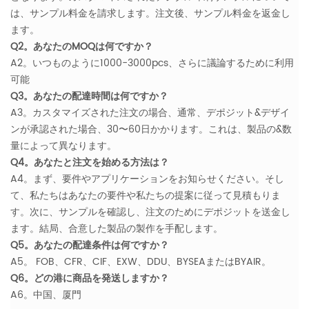
は、サンプル料金を請求します。注文後、サンプル料金を返金し
ます。
Q2。あなたのMOQは何ですか？
A2。いつものように1000-3000pcs、さらに議論するために利用
可能
Q3。あなたの配達時間は何ですか？
A3。カスタマイズされた注文の場合、通常、デポジット&デザイ
ンが承認された場合、30〜60日かかります。これは、製品の&数
量によって異なります。
Q4。あなたと注文を始める方法は？
A4。まず、要件やアプリケーションをお知らせください。そし
て、私たちはあなたの要件や私たちの提案に従って見積もりま
す。次に、サンプルを確認し、注文のためにデポジットを送金し
ます。結局、合意した製品の製作を手配します。
Q5。あなたの配達条件は何ですか？
A5。 FOB、CFR、CIF、EXW、DDU、BYSEAまたはBYAIR。
Q6。どの港に商品を発送しますか？
A6。中国、厦門