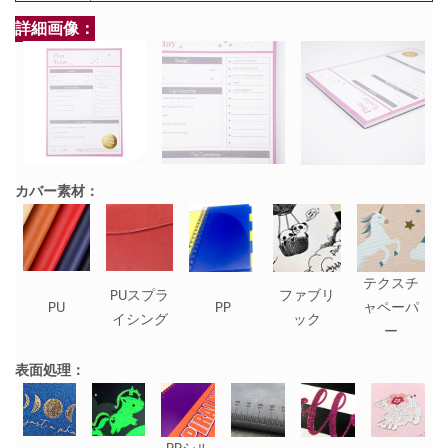
詳細画像：
カバー素材：
テクスチ
PUスプラ
ファブリ
PU
PP
ャペーパ
イシング
ック
ー
表面処理：