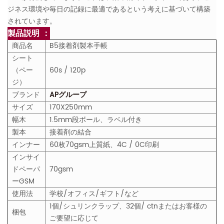
ジネス環境や毎日の記録に最適であるという考えに基づいて構築
されています。
製品説明 ：
商品名
B5接着剤製本手帳
シート
（ペー
60s / 120p
ジ）
ブランド
APグループ
サイズ
170X250mm
幅木
1.5mm段ボール、ラベル付き
製本
接着剤の結合
インナー
60枚70gsm上質紙、4C / 0C印刷
インサイ
ドペーパ
70gsm
ー
GS
M
使用法
学校/オフィス/ギフト/など
1個/シュリンクラップ、32個/ ctnまたはお客様の
梱包
ご要望に応じて