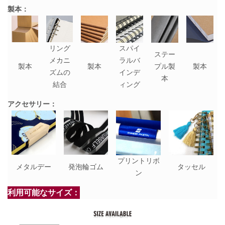
製本：
リング
スパイ
ステー
メカニ
ラルバ
製本
製本
プル製
製本
ズムの
インデ
本
結合
ィング
アクセサリー：
プリントリボ
メタルデー
発泡輪ゴム
タッセル
ン
利用可能なサイズ：