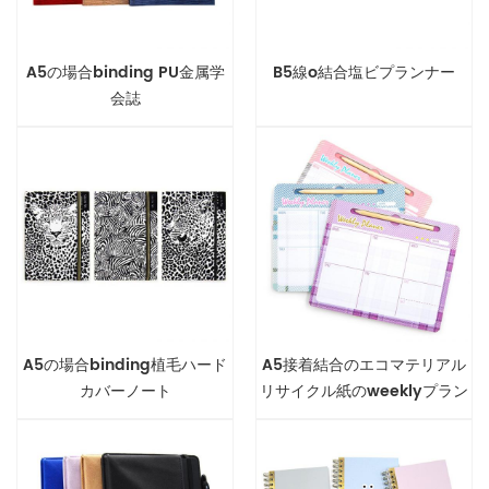
A5の場合binding PU金属学
B5線o結合塩ビプランナー
会誌
A5の場合binding植毛ハード
A5接着結合のエコマテリアル
カバーノート
リサイクル紙のweeklyプラン
ナー