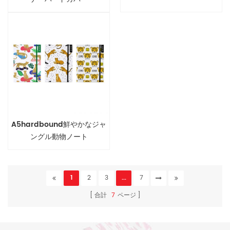
A5hardbound鮮やかなジャ
ングル動物ノート
1
2
3
...
7
合計
7
ページ