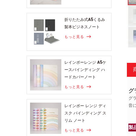
折りたたみ式A5くるみ
製本ビジネスノート
もっと見る
レインボーレンジ A5ケ
ースバインディング ハ
ードカバーノート
もっと見る
グ
グ
音
レインボー レンジ ディ
スク バインディング ス
リム ノート
製
もっと見る