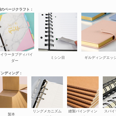
側のページクラフト：
マイラータブディバイ
ミシン目
ギルディングエッ
ダー
インディング：
リングメカニズム
縫製バインディン
スパイ
製本