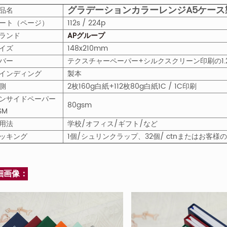
グラデーションカラーレンジA5ケー
品名
ート（ページ）
112s / 224p
ランド
APグループ
イズ
148x210mm
バー
テクスチャーペーパー+シルクスクリーン印刷の1.
インディング
製本
側
2枚160g白紙+112枚80g白紙1C / 1C印刷
ンサイドペーパー
80gsm
S
M
用法
学校/オフィス/ギフト/など
ッキング
1個/シュリンクラップ、32個/ ctnまたはお客
細画像：