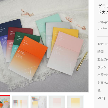
グラ
ドカ
グラデ
カバー
Item N
時間:
製品Org
ブラン
出荷ポ
お支払
色:
MOQ: