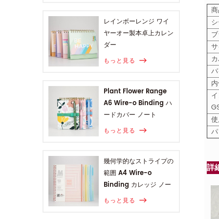
商
シ
レインボーレンジ ワイ
ヤーオー製本卓上カレン
ブ
ダー
サ
カ
もっと見る
バ
内
Plant Flower Range
イ
A6 Wire-o Binding ハ
G
ードカバー ノート
使
パ
もっと見る
幾何学的なストライプの
詳
範囲 A4 Wire-o
Binding カレッジ ノー
ト
もっと見る