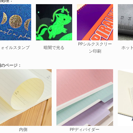
面処理：
PPシルクスクリー
フォイルスタンプ
暗闇で光る
ホッ
ン印刷
側のページ：
内側
PPディバイダー