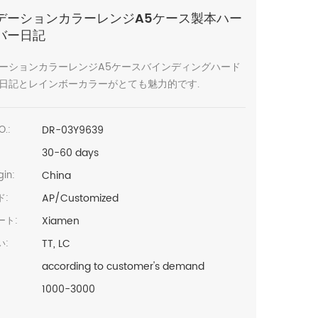
デーションカラーレンジA5ケース製本ハー
バー日記
ーションカラーレンジA5ケースバインディングハード
日記とレインボーカラーがとても魅力的です.
DR-03Y9639
O.:
30-60 days
China
in:
AP/Customized
ド:
Xiamen
ート:
TT, LC
い:
according to customer's demand
1000-3000