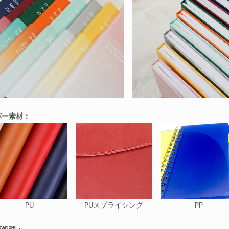
バー素材：
PU
PUスプライシング
PP