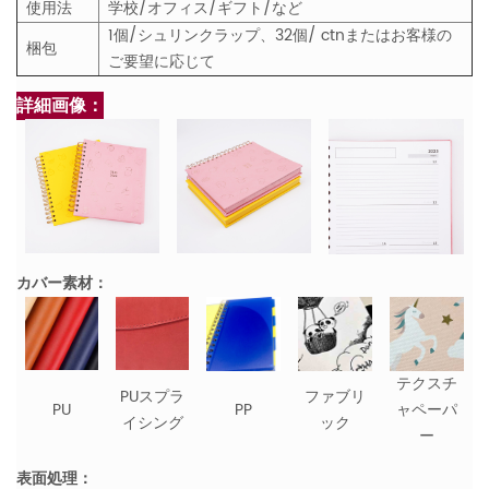
使用法
学校/オフィス/ギフト/など
1個/シュリンクラップ、32個/ ctnまたはお客様の
梱包
ご要望に応じて
詳細画像：
カバー素材：
テクスチ
PUスプラ
ファブリ
PU
PP
ャペーパ
イシング
ック
ー
表面処理：