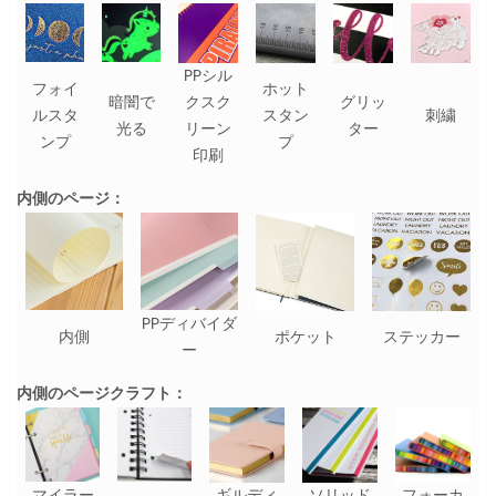
PPシル
フォイ
ホット
暗闇で
クスク
グリッ
ルスタ
スタン
刺繍
光る
リーン
ター
ンプ
プ
印刷
内側のページ：
PPディバイダ
内側
ポケット
ステッカー
ー
内側のページクラフト：
マイラー
ギルディ
ソリッド
フォーカ