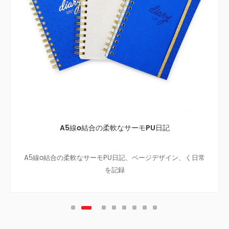
A5線o結合の柔軟なサーモPU日記
A5線o結合の柔軟なサーモPU日記、ページデザイン、く日常
を記録