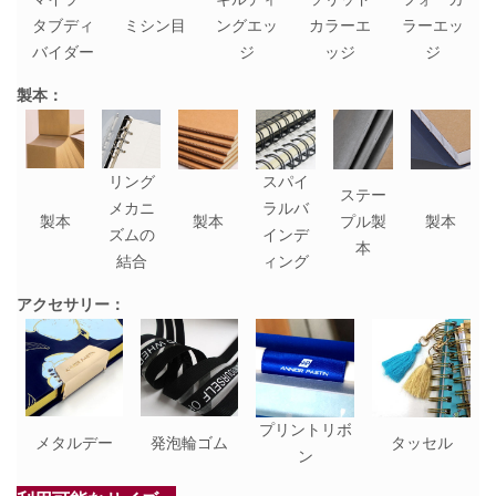
タブディ
ミシン目
ングエッ
カラーエ
ラーエッ
バイダー
ジ
ッジ
ジ
製本：
リング
スパイ
ステー
メカニ
ラルバ
製本
製本
プル製
製本
ズムの
インデ
本
結合
ィング
アクセサリー：
プリントリボ
メタルデー
発泡輪ゴム
タッセル
ン