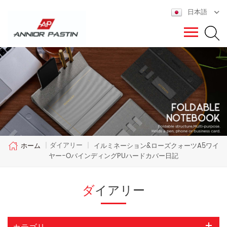
日本語
ダイアリー
ホーム
|
|
イルミネーション&ローズクォーツA5ワイ
ヤー-OバインディングPUハードカバー日記
ダイアリー
カテゴリ