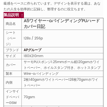
級感をベースに作られています。デザインを表示する週は、あな
たの人生を効率的に記録し、整理するのに役立ちます。
製品説明 ：
A5ワイヤー-oバインディングPUハード
商品名
カバー日記
シート
（ペー
128s / 256p
ジ）
ブランド
APグループ
サイズ
180X210mm
サーモPUスポンジ1.25mmボール紙120gsmホワイ
カバー
トペーパー、ホイルスタンプ付き、ホットスタンプ
製本
Wire-oバインディング
2枚140gsmホワイトペーパー128枚70gsmホワイ
内側
トペーパー
インサイ
ドペーパ
70gsm
ー
GS
M