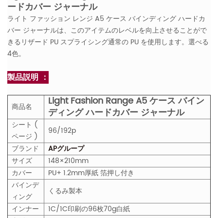
ードカバー ジャーナル
ライト ファッション レンジ A5 ケース バインディング ハードカ
バー ジャーナルは、このアイテムのレベルを向上させることがで
きるリザード PU スプライシング通常の PU を使用します。選べる
4色。
製品説明 ：
Light Fashion Range A5 ケース バイン
商品名
ディング ハードカバー ジャーナル
シート (
96/192p
ページ )
ブランド
APグループ
サイズ
148×210mm
カバー
PU+ 1.2mm厚紙 箔押し付き
バインデ
くるみ製本
ィング
インナー
1C/1C印刷の96枚70g白紙