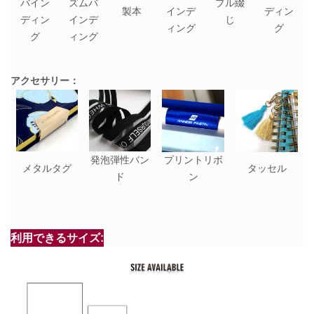
バイン
ズムバ
プル綴
製本
インデ
ディン
ディン
インデ
じ
ィング
グ
グ
ィング
アクセサリー：
発泡弾性バン
プリントリボ
メタルタグ
タッセル
ド
ン
利用できるサイズ: