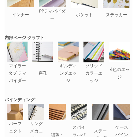
PPディバイダ
インナー
ポケット
ステッカー
ー
内部ページ クラフト:
マイラー
ギルディ
ソリッド
4色のエッ
タブ ディ
穿孔
ングエッ
カラーエ
ジ
バイダー
ジ
ッジ
バインディング:
パーフ
リング
スパイ
ケース
ェクト
メカニ
ステー
縫製・
ラルバ
バイン