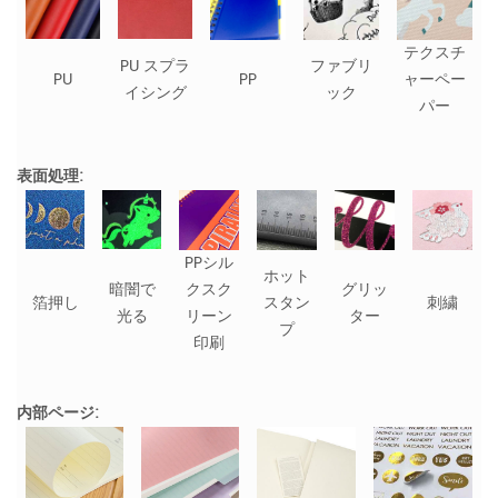
テクスチ
PU スプラ
ファブリ
PU
PP
ャーペー
イシング
ック
パー
表面処理:
PPシル
ホット
暗闇で
クスク
グリッ
箔押し
スタン
刺繍
光る
リーン
ター
プ
印刷
内部ページ: