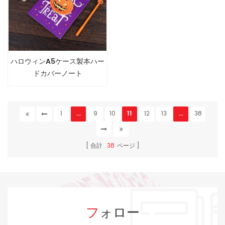
ハロウィンA5ケース製本ハー
ドカバーノート
1
...
9
10
11
12
13
...
38
合計
38
ページ
フォロー