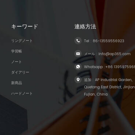
キーワード
連絡方法
リングノート
Tel :
86-13559556923
学習帳
メール :
info@ap365.com
ノート
Whatsapp :
+86 139597596
ダイアリー
追加 : AP Industrial Garden,
新商品
Quetang East District, Jinjian
ハードノート
Fujian, China