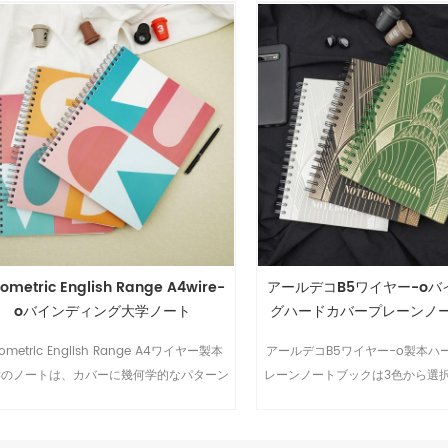
が付属しています.
ometric English Range A4wire-
アールデコB5ワイヤー-oバ
oバインディング大学ノート
グハードカバープレーンノ
ometric English Range A4ワイヤー製本
アールデコB5ワイヤー-o製本ハ
学のノートは、カバーに幾何学的なパターン
レーンノートブックは3色から選択
使用しており、学生の日常生活に近づけてい
のアイテムは非常にエレガントで
ます.
です.