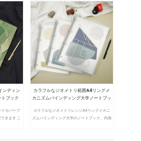
インディン
カラフルなジオメトリ範囲A4リングメ
ートブック
カニズムバインディング大学ノートブッ
ク
ードカバープ
カラフルなジオメトリレンジA4リングメカニ
できます.こ
ズムバインディング大学のノートブック、内側
ヴィンテージ
のページは取り外し可能です.このアイテムは
学生に非常に適しています.