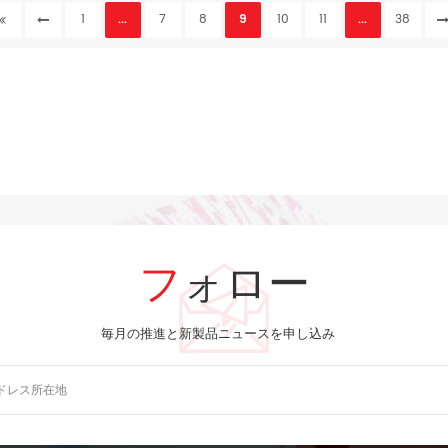
1
...
7
8
9
10
11
...
38
フォロー
毎月の推進と新製品ニュースを申し込み