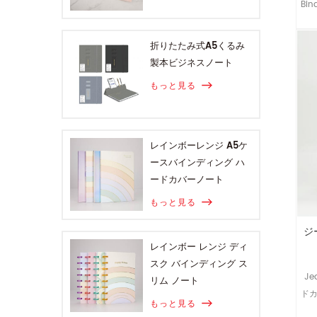
Bi
折りたたみ式A5くるみ
製本ビジネスノート
もっと見る
レインボーレンジ A5ケ
ースバインディング ハ
ードカバーノート
もっと見る
ジ
レインボー レンジ ディ
スク バインディング ス
J
リム ノート
ド
もっと見る
ッ