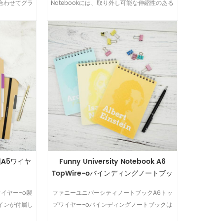
合わせてグラ
Notebookには、取り外し可能な伸縮性のある
クスチャーペ
クロージャーが付属しており、メガネとして取
ドが付属して
り外すことができます.
A5ワイヤ
Funny University Notebook A6
TopWire-oバインディングノートブッ
ク
イヤー-o製
ファニーユニバーシティノートブックA6トッ
インが付属し
プワイヤー-oバインディングノートブックは
います.
サイズが小さいので、持ち運びに便利です.