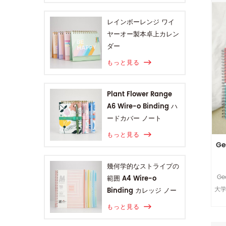
レインボーレンジ ワイ
ヤーオー製本卓上カレン
ダー
もっと見る
Plant Flower Range
A6 Wire-o Binding ハ
ードカバー ノート
もっと見る
Ge
幾何学的なストライプの
Ge
範囲 A4 Wire-o
大
Binding カレッジ ノー
を
ト
もっと見る