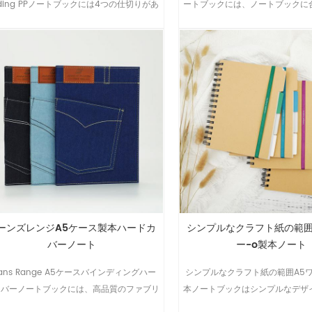
nding PPノートブックには4つの仕切りがあ
ートブックには、ノートブックに
り、メモを整理するのに役立ちます.
デーションカラーで印刷されたテ
ーパーとソフトタッチベリーバン
います.
ーンズレンジA5ケース製本ハードカ
シンプルなクラフト紙の範囲
バーノート
ー-o製本ノート
eans Range A5ケースバインディングハー
シンプルなクラフト紙の範囲A5ワ
カバーノートブックには、高品質のファブリ
本ノートブックはシンプルなデザ
クで環境に優しいファブリックハードカバー
ており、経済的で学生に適して