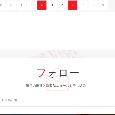
1
2
3
4
5
...
12
フォロー
毎月の推進と新製品ニュースを申し込み