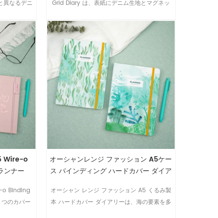
と異なるデニ
Grid Diary は、表紙にデニム生地とマグネッ
なデザインで
トを使用しており、特別でエレガントです。
5 Wire-o
オーシャンレンジ ファッション A5ケー
プランナー
ス バインディング ハードカバー ダイア
リー
-o Binding
オーシャン レンジ ファッション A5 くるみ製
 つのカバー
本 ハードカバー ダイアリーは、海の要素を多
く使用しており、快適に見えます。