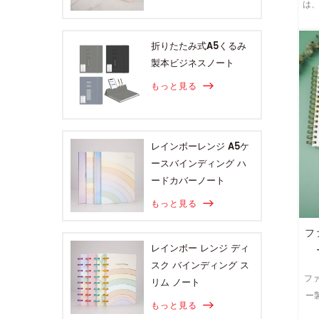
は
折りたたみ式A5くるみ
製本ビジネスノート
もっと見る
レインボーレンジ A5ケ
ースバインディング ハ
ードカバーノート
もっと見る
フ
レインボー レンジ ディ
スク バインディング ス
フ
リム ノート
ー
もっと見る
素