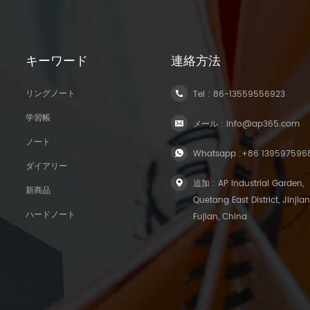
キーワード
連絡方法
リングノート
Tel :
86-13559556923
学習帳
メール :
info@ap365.com
ノート
Whatsapp :
+86 139597596
ダイアリー
追加 : AP Industrial Garden,
新商品
Quetang East District, Jinjian
ハードノート
Fujian, China