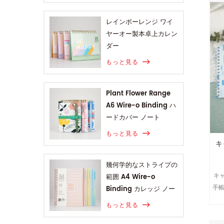
レインボーレンジ ワイ
ヤーオー製本卓上カレン
ダー
もっと見る
Plant Flower Range
A6 Wire-o Binding ハ
ードカバー ノート
もっと見る
キ
幾何学的なストライプの
キ
範囲 A4 Wire-o
手
Binding カレッジ ノー
ト
もっと見る