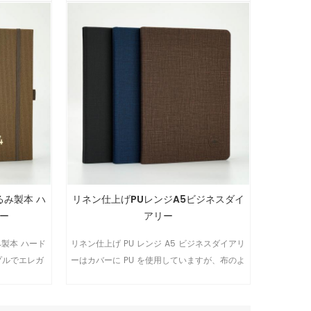
くるみ製本 ハ
リネン仕上げPUレンジA5ビジネスダイ
リー
アリー
くるみ製本 ハード
リネン仕上げ PU レンジ A5 ビジネスダイアリ
プルでエレガ
ーはカバーに PU を使用していますが、布のよ
うに見える特別なデザインです。