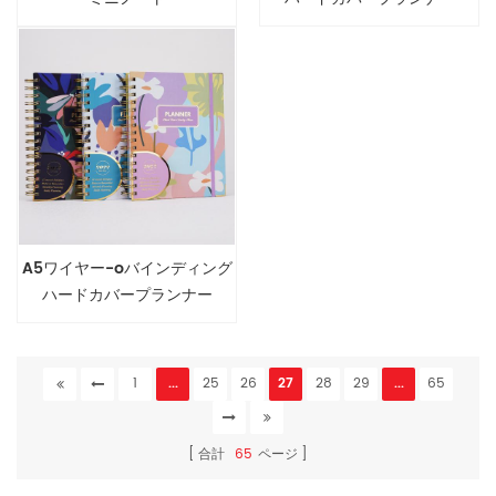
A5ワイヤー-oバインディング
ハードカバープランナー
1
...
25
26
27
28
29
...
65
合計
65
ページ