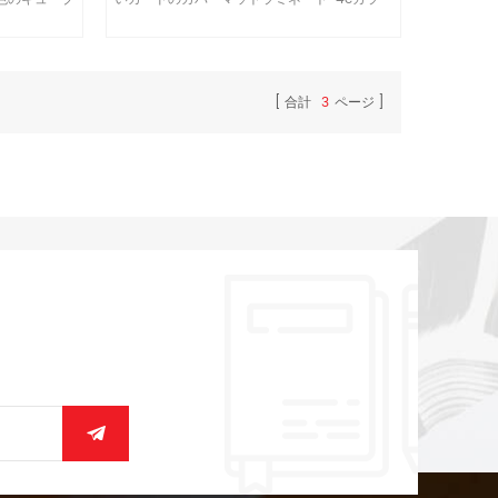
、マットラミ
印刷、roudコーナー、簡易書留学生の利用、
刷
タッチ感
合計
3
ページ