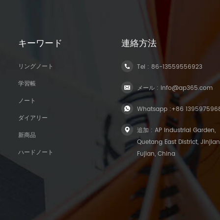
キーワード
連絡方法
リングノート
Tel :
86-13559556923
学習帳
メール :
info@ap365.com
ノート
Whatsapp :
+86 139597596
ダイアリー
追加 : AP Industrial Garden,
新商品
Quetang East District, Jinjian
ハードノート
Fujian, China