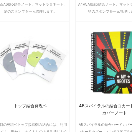
4A5A6線o結合ノート、マットラミネート、
A4A5A6線o結合ノート、マッ
箔のスタンプを一元管理します。
箔のスタンプを一元管理し
トップ結合発現ベ
A5スパイラルの結合白カー
カバーノート
科目の発現ベトップ接着剤の結合には、利用
A5スパイラルの結合ハードカバ
やすく、暖かく、ぬくもりのある生活におら
いカードカバー、エンボス加工や