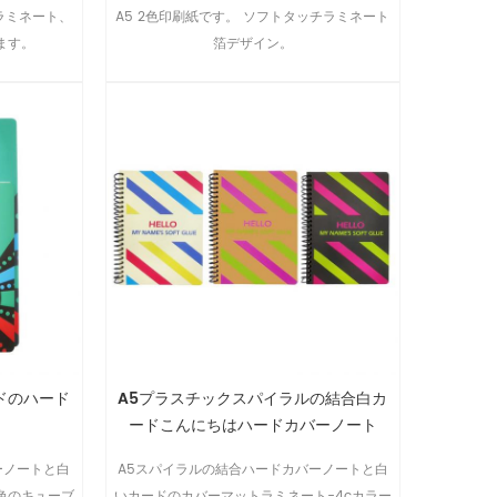
トラミネート、
A5 2色印刷紙です。 ソフトタッチラミネート
ます。
箔デザイン。
ドのハード
A5プラスチックスパイラルの結合白カ
ードこんにちはハードカバーノート
ーノートと白
A5スパイラルの結合ハードカバーノートと白
色のキューブ
いカードのカバーマットラミネート-4cカラー