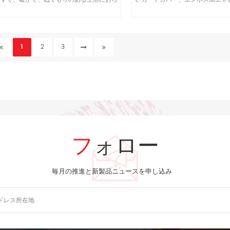
れます。
のマッチングの正確な穴を三元感
ネート-4cカラー印
1
2
3
フォロー
毎月の推進と新製品ニュースを申し込み