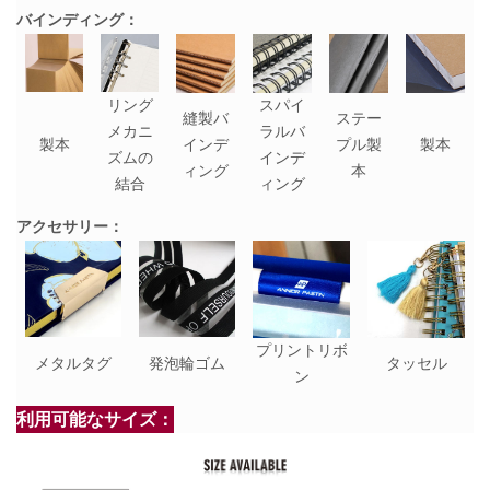
バインディング：
リング
スパイ
縫製バ
ステー
メカニ
ラルバ
製本
インデ
プル製
製本
ズムの
インデ
ィング
本
結合
ィング
アクセサリー：
プリントリボ
メタルタグ
発泡輪ゴム
タッセル
ン
利用可能なサイズ：