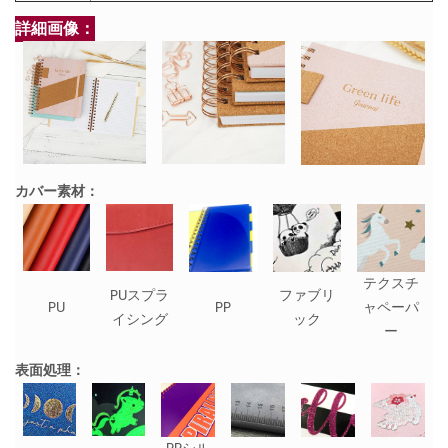
詳細画像：
カバー素材：
テクスチ
PUスプラ
ファブリ
PU
PP
ャペーパ
イシング
ック
ー
表面処理：