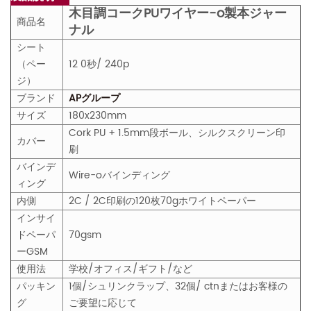
木目調コークPUワイヤー-o製本ジャー
商品名
ナル
シート
（ペー
12
0秒/ 240p
ジ）
ブランド
APグループ
サイズ
180x230mm
Cork PU + 1.5mm段ボール、シルクスクリーン印
カバー
刷
バインデ
Wire-oバインディング
ィング
内側
2C / 2C印刷の120枚70gホワイトペーパー
インサイ
ドペーパ
70gsm
ー
GS
M
使用法
学校/オフィス/ギフト/など
パッキン
1個/シュリンクラップ、32個/ ctnまたはお客様の
グ
ご要望に応じて