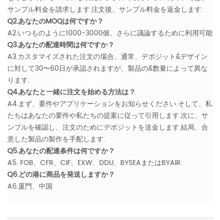
サンプル料金を請求します.注文後、サンプル料金を返金します.
Q2.あなたのMOQは何ですか？
A2.いつものように1000-3000個、さらに議論するために利用可能
Q3.あなたの配達時間は何ですか？
A3.カスタマイズされた注文の場合、通常、デポジット&デザイン
に対して30〜60日が承認されますが、製品の&数量によって異な
ります.
Q4.あなたと一緒に注文を始める方法は？
A4.まず、要件やアプリケーションをお知らせください.そして、私
たちはあなたの要件や私たちの提案に従って引用します.次に、サ
ンプルを確認し、注文のためにデポジットを送金します.結局、合
意した製品の製作を手配します.
Q5.あなたの配達条件は何ですか？
A5. FOB、CFR、CIF、EXW、DDU、BYSEAまたはBYAIR.
Q6.どの港に商品を発送しますか？
A6.厦門、中国