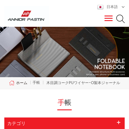
日本語
手帳
ホーム
|
|
木目調コークPUワイヤー-O製本ジャーナル
手帳
カテゴリ