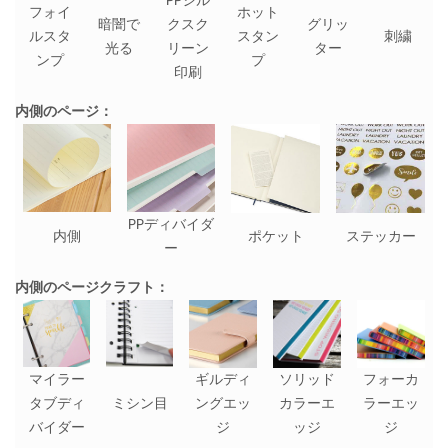
PPシル
フォイ
ホット
暗闇で
クスク
グリッ
ルスタ
スタン
刺繍
光る
リーン
ター
ンプ
プ
印刷
内側のページ：
PPディバイダ
内側
ポケット
ステッカー
ー
内側のページクラフト：
マイラー
ギルディ
ソリッド
フォーカ
タブディ
ミシン目
ングエッ
カラーエ
ラーエッ
バイダー
ジ
ッジ
ジ