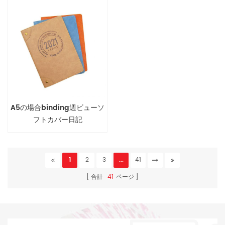
A5の場合binding週ビューソ
フトカバー日記
1
2
3
...
41
合計
41
ページ