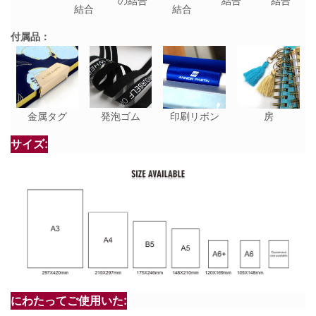
の結合
結合
結合
結合
結合
付属品：
金属タグ
発泡ゴム
印刷リボン
房
サイズ:
にわたってご使用いた: