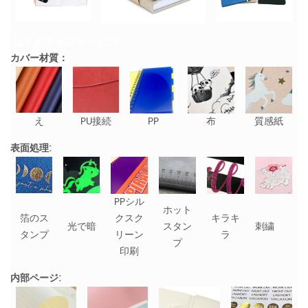
カスタマイズサービス
カバー材質：
え
PU接続
PP
布
質感紙
表面処理:
PPシル
ホット
箔のス
クスク
キラキ
光で暗
スタン
刺繍
タンプ
リーン
ラ
プ
印刷
内部ページ: