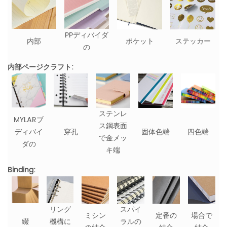
PPディバイダ
内部
ポケット
ステッカー
の
内部ページクラフト:
ステンレ
MYLARブ
ス鋼表面
ディバイ
穿孔
固体色端
四色端
で金メッ
ダの
キ端
Binding:
リング
スパイ
ミシン
定番の
場合で
綴
機構に
ラルの