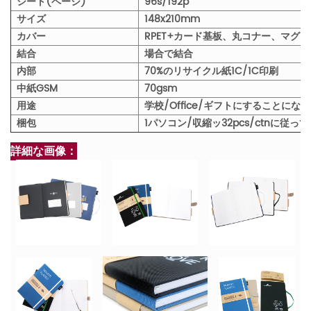
シート(ページ)
96s/192p
サイズ
148x210mm
カバー
RPET+カード基板、丸コナー、マグ
結合
場合で結合
内部
70%のリサイクル紙1C/1C印刷
中紙GSM
70gsm
用途
学校/Office/ギフトにすることにな
梱包
1パソコン/収縮ッ32pcs/ctnに従
詳細な画像：