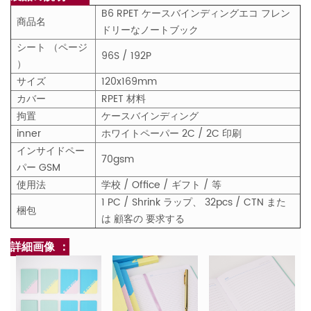
B6 RPET ケースバインディングエコ フレン
商品名
ドリーなノートブック
シート （ページ
96S / 192P
）
サイズ
120x169mm
カバー
RPET 材料
拘置
ケースバインディング
inner
ホワイトペーパー 2C / 2C 印刷
インサイドペー
70gsm
パー GSM
使用法
学校 / Office / ギフト / 等
1 PC / Shrink ラップ、 32pcs / CTN また
梱包
は 顧客の 要求する
詳細画像 ：