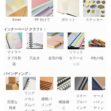
inner
PP 分けて
ポケット
ステッカー
インナーページ クラフト：
マイラー
ソリッド
タブ分割
穴あき
金箔の端
カラーエ
4色の端
器
ッジ
バインディング：
リング
ステー
ケース
メカニ
縫製バ
完璧な
螺旋綴
プルバ
バイン
ズムバ
インデ
拘束
じ
インデ
ディン
インデ
ィング