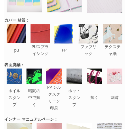
カバー 材質：
PUスプラ
ファブリ
テクスチ
pu
PP
イシング
ック
ャ紙
表面廃棄：
PP シル
ホイル
暗闇の
ホット
クスク
スタン
中で輝
スタン
輝く
刺繍
リーン
プ
く
プ
印刷
インナー マニュアルページ：