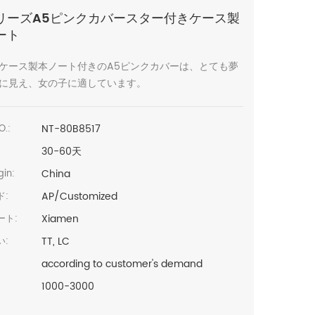
リーズA5ピンクカバースター付きケース製
ート
ケース製本ノート付きのA5ピンクカバーは、とても夢
に見え、女の子に適しています。
NT-80B8517
O.:
30-60天
China
in:
AP/Customized
ド:
Xiamen
ート:
TT, LC
い:
according to customer's demand
1000-3000