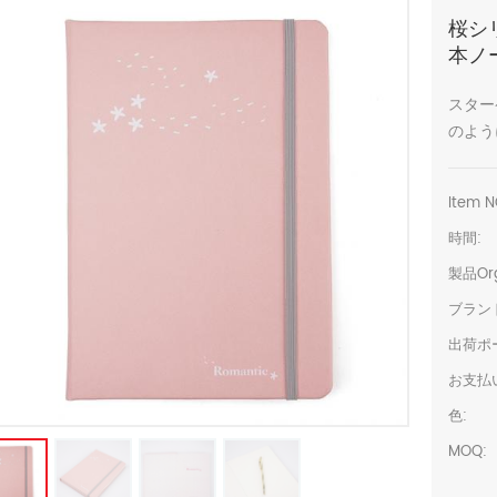
桜シ
本ノ
スター
のよう
Item N
時間:
製品Org
ブラン
出荷ポ
お支払
色:
MOQ: