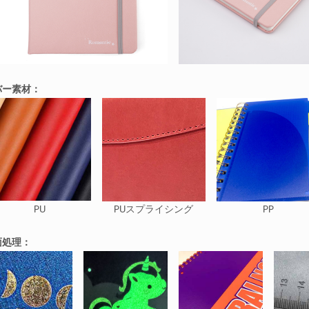
バー素材：
PU
PUスプライシング
PP
面処理：