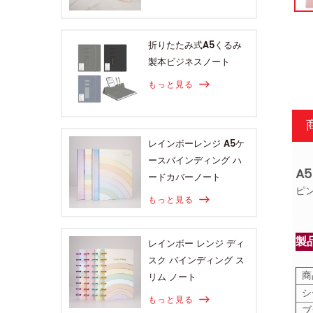
折りたたみ式A5くるみ
製本ビジネスノート
もっと見る
レインボーレンジ A5ケ
ースバインディング ハ
A
ードカバーノート
ピ
もっと見る
製
レインボー レンジ ディ
スク バインディング ス
商
リム ノート
シ
もっと見る
ブ