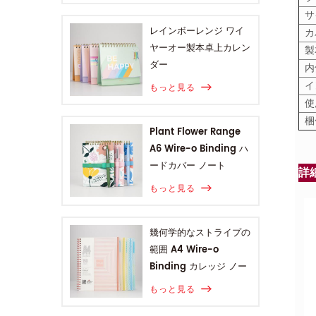
サ
レインボーレンジ ワイ
カ
ヤーオー製本卓上カレン
製
ダー
内
イ
もっと見る
使
梱
Plant Flower Range
A6 Wire-o Binding ハ
ードカバー ノート
詳
もっと見る
幾何学的なストライプの
範囲 A4 Wire-o
Binding カレッジ ノー
ト
もっと見る