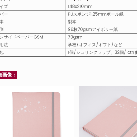
イズ
148x210mm
バー
PUスポンジ1.25mmボール紙
本
製本
側
96枚70gsmアイボリー紙
ンサイドペーパーGSM
70gsm
用法
学校/オフィス/ギフト/など
包
1個/シュリンクラップ、32個/ c
細画像：