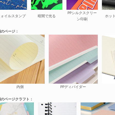
PPシルクスクリー
フォイルスタンプ
暗闇で光る
ホッ
ン印刷
側のページ：
内側
PPディバイダー
側のページクラフト：