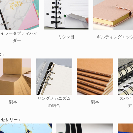
マイラータブディバイ
ミシン目
ギルディングエッ
ダー
本：
リングメカニズム
スパイ
製本
製本
の結合
デ
クセサリー：