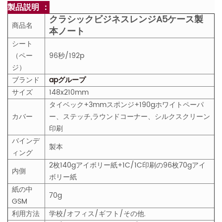
製品説明 ：
クラシックビジネスレンジA5ケース製
商品名
本ノート
シート
（ペー
96秒/192p
ジ）
ブランド
apグループ
サイズ
148x210mm
タイベック+3mmスポンジ+190gホワイトペーパ
カバー
ー、ステッチ,ラウンドコーナー、シルクスクリーン
印刷
バインデ
製本
ィング
2枚140gアイボリー紙+1C/1C印刷の96枚70gアイ
内側
ボリー紙
紙の中
70g
GS
M
利用方法
学校/オフィス/ギフト/その他.