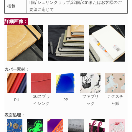
1個/シュリンクラップ,32個/ctnまたはお客様のご
梱包
要望に応じて
詳細画像：
カバー素材：
puスプラ
ファブリ
テクスチ
PU
PP
イシング
ック
ャ紙
表面処理：