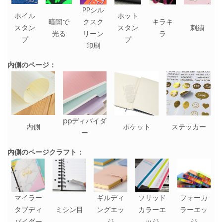
PPシル
ホイル
ホット
暗闇で
クスク
キラキ
スタン
スタン
刺繍
光る
リーン
ラ
プ
プ
印刷
内側のページ：
ppディバイダ
内側
ポケット
ステッカー
ー
内側のページクラフト：
マイラー
ギルディ
ソリッド
フォーカ
タブディ
ミシン目
ングエッ
カラーエ
ラーエッ
バイダー
ジ
ッジ
ジ