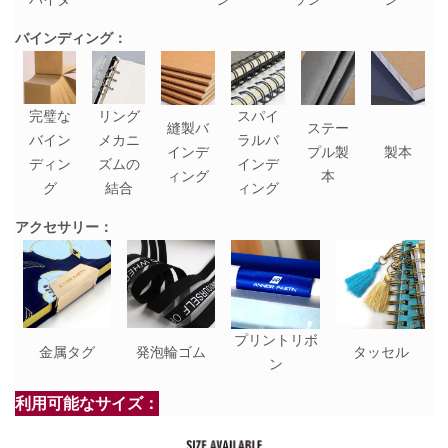
バインディング：
完璧な
リング
スパイ
縫製バ
ステー
バイン
メカニ
ラルバ
インデ
プル製
製本
ディン
ズムの
インデ
ィング
本
グ
結合
ィング
アクセサリー：
プリントリボ
金属タグ
発泡輪ゴム
タッセル
ン
利用可能なサイズ：