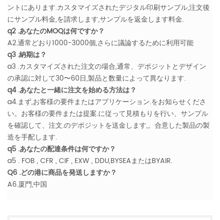
ントにあります.カスタマイズされたデジタル印刷サンプル,注文後
にサンプル料金,を請求します,サンプルを返金します料金.
q2 .あなたのMOQは何ですか？
A2.通常どおり1000-3000個,さらに議論するために利用可能
q3 .納期は？
a3 .カスタマイズされた注文の場合,通常、デポジットとデザイン
の承認に対して30〜60日,製品と数量によって異なります.
q4 .あなたと一緒に注文を始める方法は？
a4.まず,お客様の要件またはアプリケーション.をお知らせくださ
い。お客様の要件または提案.に従って見積もりを行い、サンプル
を確認して、注文.のデポジットを送金します,。合意した製品の製
造を手配します.
q5 .あなたの配達条件は何ですか？
a5 . FOB , CFR , CIF , EXW , DDU,BYSEAまたはBYAIR.
Q6 .どの港に商品を発送しますか？
A6.厦門,中国