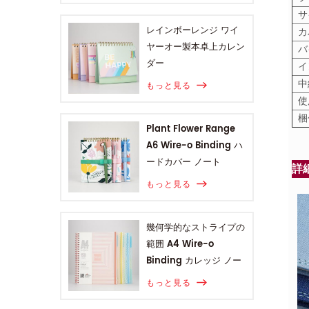
サ
レインボーレンジ ワイ
カ
ヤーオー製本卓上カレン
バ
ダー
イ
中
もっと見る
使
梱
Plant Flower Range
A6 Wire-o Binding ハ
ードカバー ノート
詳
もっと見る
幾何学的なストライプの
範囲 A4 Wire-o
Binding カレッジ ノー
ト
もっと見る