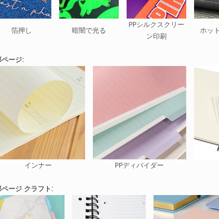
PPシルクスクリー
箔押し
暗闇で光る
ホッ
ン印刷
ページ:
インナー
PPディバイダー
ページ クラフト: