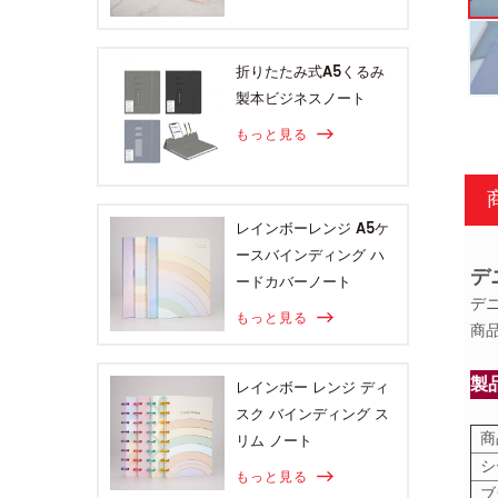
折りたたみ式A5くるみ
製本ビジネスノート
もっと見る
レインボーレンジ A5ケ
ースバインディング ハ
デ
ードカバーノート
デ
もっと見る
商
製
レインボー レンジ ディ
スク バインディング ス
商
リム ノート
シ
もっと見る
ブ