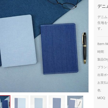
デニ
デニム
生地を
す。
Item N
時間:
製品Org
ブラン
出荷ポ
お支払
色:
MOQ: