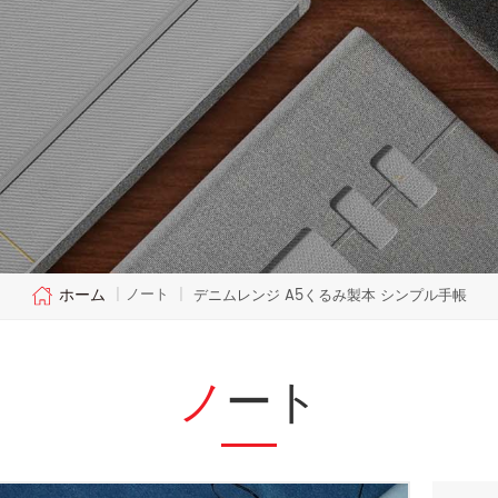
ホーム
ノート
|
|
デニムレンジ A5くるみ製本 シンプル手帳
ノート