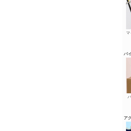
マ
バ
ア