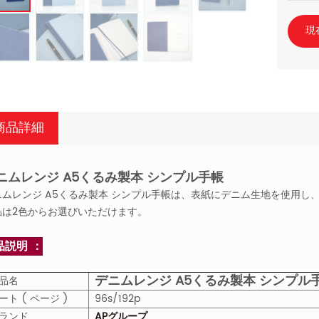
現
商品詳細
ニムレンジ A5くるみ製本 シンプル手帳
ニムレンジ A5くるみ製本 シンプル手帳は、表紙にデニム生地を使用
品は2色からお選びいただけます。
品説明 ：
デニムレンジ A5くるみ製本 シンプル
品名
ート ( ページ )
96s/192p
ランド
APグループ