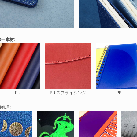
ー素材:
PU
PU スプライシング
PP
処理: