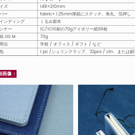
イズ
148×210mm
バー
fabric+ 1.25mm厚紙にステッチ、角丸、箔押し
インディング
くるみ製本
ンナー
1C/1C印刷の70gアイボリー紙96枚
紙
GS
M
70g
用法
学校 / オフィス / ギフト / など
包
1 pc /シュリンクラップ、32pcs / ctn、ま
細画像：