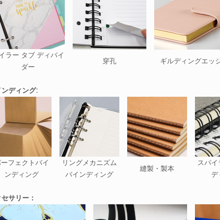
イラー タブ ディバイ
穿孔
ギルディングエッ
ダー
インディング:
パーフェクトバイ
リングメカニズム
スパイ
縫製・製本
ンディング
バインディング
デ
クセサリー：