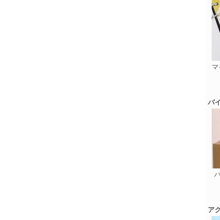
マ
バ
ア