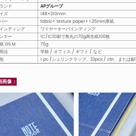
ランド
APグループ
イズ
148×210mm
バー
fabric+ texture paper+ 1.25mm厚紙
インディング
ワイヤーオーバインディング
ンナー
1C/1C印刷で角丸の70g再生紙100枚
紙
GS
M
70g
用法
学校 / オフィス / ギフト / など
包
1 pc /シュリンクラップ、32pcs / ctn、ま
細画像：