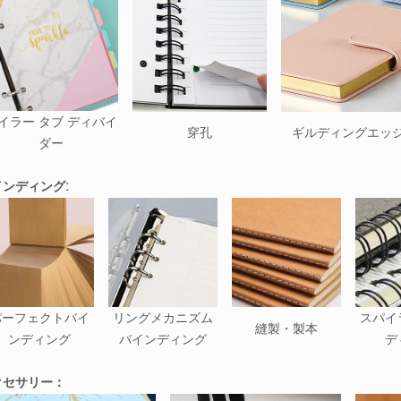
イラー タブ ディバイ
穿孔
ギルディングエッ
ダー
インディング:
パーフェクトバイ
リングメカニズム
スパイ
縫製・製本
ンディング
バインディング
デ
クセサリー：