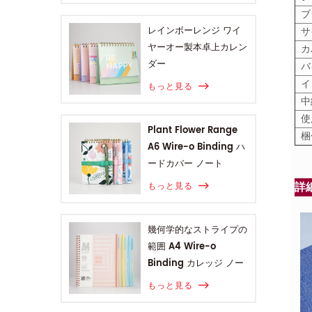
ブ
サ
レインボーレンジ ワイ
ヤーオー製本卓上カレン
カ
ダー
バ
イ
もっと見る
中
使
Plant Flower Range
梱
A6 Wire-o Binding ハ
ードカバー ノート
詳
もっと見る
幾何学的なストライプの
範囲 A4 Wire-o
Binding カレッジ ノー
ト
もっと見る