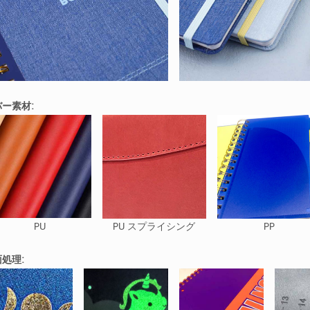
ー素材:
PU
PU スプライシング
PP
処理: