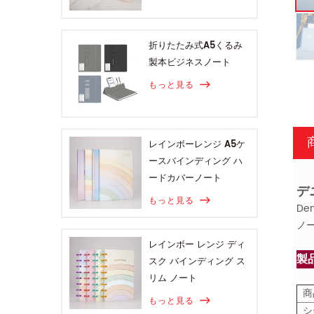
折りたたみ式A5くるみ
製本ビジネスノート
もっと見る
レインボーレンジ A5ケ
ースバインディング ハ
ードカバーノート
デ
もっと見る
De
ノ
レインボー レンジ ディ
製
スク バインディング ス
リム ノート
商
もっと見る
シ