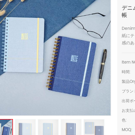
デニ
帳
Denim
紙にテ
感のあ
Item N
時間:
製品Org
ブラン
出荷ポ
お支払
色:
MOQ: