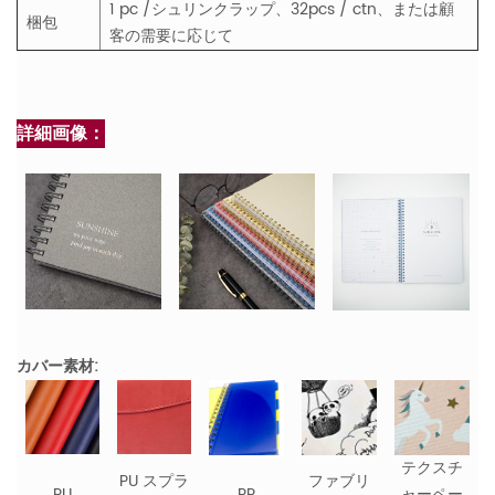
1 pc /シュリンクラップ、32pcs / ctn、または顧
梱包
客の需要に応じて
詳細画像：
カバー素材:
テクスチ
PU スプラ
ファブリ
PU
PP
ャーペー