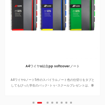
A4ワイヤo結合pp softcoverノート
A4ワイヤoノート5件のスパイラルノート色の仕切りをタブと
カラ
してもぴった学生のバック-トゥ-スクールプレゼントは、事
業のノートに旅のノート、ティーン大学です。