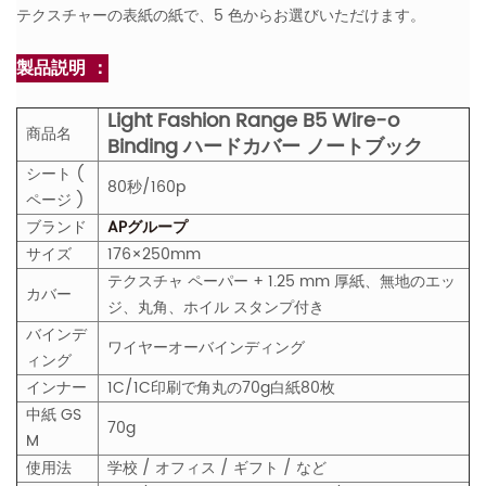
テクスチャーの表紙の紙で、5 色からお選びいただけます。
製品説明 ：
Light Fashion Range B5 Wire-o
商品名
Binding ハードカバー ノートブック
シート (
80秒/160p
ページ )
ブランド
APグループ
サイズ
176×250mm
テクスチャ ペーパー + 1.25 mm 厚紙、無地のエッ
カバー
ジ、丸角、ホイル スタンプ付き
バインデ
ワイヤーオーバインディング
ィング
インナー
1C/1C印刷で角丸の70g白紙80枚
中紙
GS
70g
M
使用法
学校 / オフィス / ギフト / など