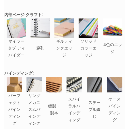
内部ページ クラフト:
マイラー
ギルディ
ソリッド
4色のエッ
タブ ディ
穿孔
ングエッ
カラーエ
ジ
バイダー
ジ
ッジ
バインディング:
パーフ
リング
スパイ
ケース
ェクト
メカニ
ステー
縫製・
ラルバ
バイン
バイン
ズムバ
プル綴
製本
インデ
ディン
ディン
インデ
じ
ィング
グ
グ
ィング