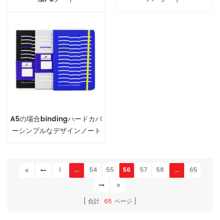
A5の場合bindingハードカバ
ーシンプルなデザインノート
1
...
54
55
56
57
58
...
65
合計
65
ページ