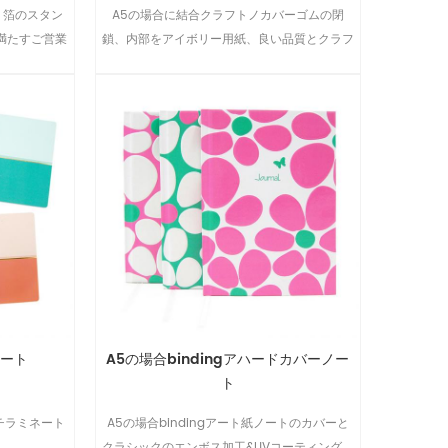
、箔のスタン
A5の場合に結合クラフトノカバーゴムの閉
満たすご営業
鎖、内部をアイボリー用紙、良い品質とクラフ
ト紙をはがす。
ノート
A5の場合bindingアハードカバーノー
ト
ッチラミネート
A5の場合bindingアート紙ノートのカバーと
クラシックのエンボス加工&UVコーティング、