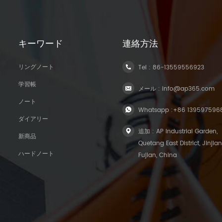
キーワード
連絡方法
リングノート
Tel :
86-13559556923
学習帳
メール :
info@ap365.com
ノート
Whatsapp :
+86 139597596
ダイアリー
追加 : AP Industrial Garden,
新商品
Quetang East District, Jinjian
ハードノート
Fujian, China