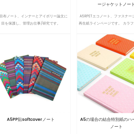
ージャケットノー
科目布ノート、インナーとアイボリー論文に
A5RPETエコノート、ファスナ
目を保護し、管理お仕事/研究です。
再生紙ラインページです。 カラフ
ョンデザイン、複数の利用、保護
です。
A5PP貼softcoverノート
A5の場合の結合特別紙のハ
ノート