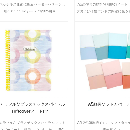
5ホッチキス止めに編みセーターパターン印
A5の場合の結合特別紙のノート
刷40C PP. 64シート70gsm白内
プおよび弾性バンドの閉鎖に色を
日.
5カラフルなプラスチックスパイラル
A5縫製ソフトカバー
softcoverノートPP
5カラフルなプラスチックスパイラルソフト
A5 2色印刷紙です。 ソフトタ
Pカバーノートに記録していました。 45C
箔デザイン。