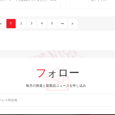
4色印刷済み。● 192page70gsmがアイボ
リー。
1
2
3
4
5
フォロー
毎月の推進と新製品ニュースを申し込み