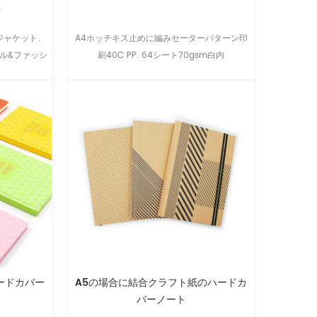
ト
ージャケット、
A4ホッチキス止めに編みセーターパターン印
ル&ファッシ
刷40C PP. 64シート70gsm白内
のための環境
ードカバー
A5の場合に結合クラフト紙のハードカ
バーノート