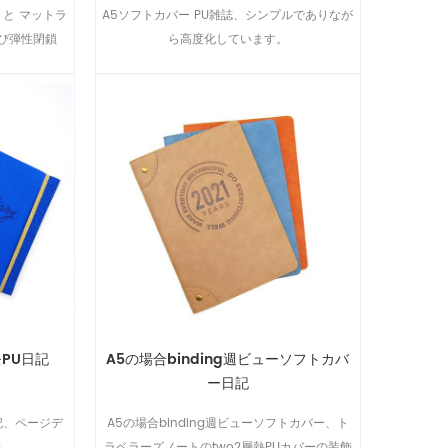
 と マットラ
A5ソフトカバー PU雑誌、シンプルでありなが
び弾性閉鎖
ら高度化しています。
PU日記
A5の場合binding週ビューソフトカバ
ー日記
記、ページデ
A5の場合binding週ビューソフトカバー、ト
録
ラベラーズノートのtwo2層熱PUカバーの装飾