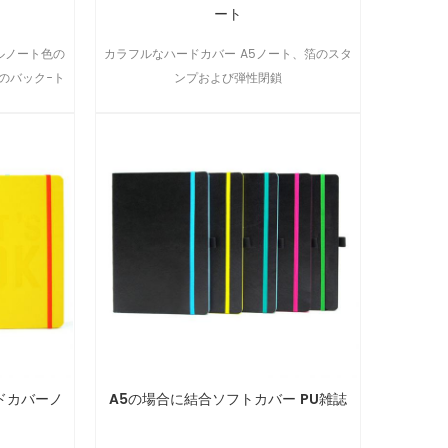
ート
ルノート色の
カラフルなハードカバー A5ノート、箔のスタ
のバック-ト
ンプおよび弾性閉鎖
のノートに旅
です。
ドカバーノ
A5の場合に結合ソフトカバー PU雑誌