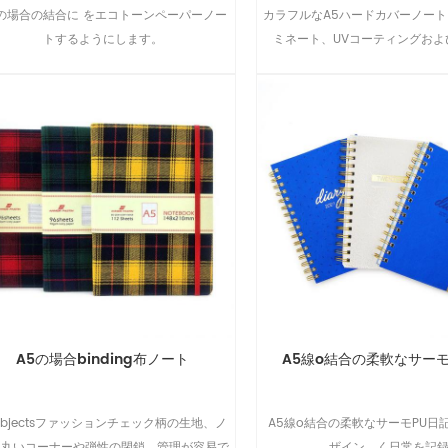
5の場合の結合に をエコトーンペーパーノー
カラフルなA5ハードカバーノート
トするようにします。
ミネート、UVコーティングおよ
A5の場合binding布ノート
A5線o結合の柔軟なサーモ
ubjectsファッションチェック柄の生地、ノ
A5線o結合の柔軟なサーモPU日
ト丸いコーナーや弾性の閉鎖、管理が容易で
ザイン、く日常を記