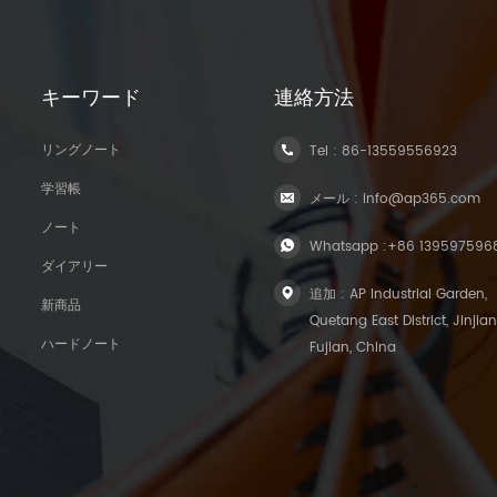
キーワード
連絡方法
リングノート
Tel :
86-13559556923
学習帳
メール :
info@ap365.com
ノート
Whatsapp :
+86 139597596
ダイアリー
追加 : AP Industrial Garden,
新商品
Quetang East District, Jinjian
ハードノート
Fujian, China