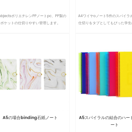
ubjectsポリエチレンPPノートpc、PP製の
A4ワイヤoノート5件のスパイラ
ポケットの仕切りやすい管理します。
仕切りをタブとしてもぴった学生
ゥ-スクールプレゼントは、事業
のノート、ティーン大学
A5の場合binding石紙ノート
A5スパイラルの結合のハー
ート