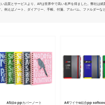
良い品質とサービスより、APは世界中で高い名声を得ました。弊社は紙
す。例えばノート、ダイアリー、手帳、付箋、アルバム、ファルダーな
A5線o ppカバーノート
A4ワイヤo結合pp softco