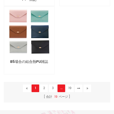
B5場合の結合熱PU雑誌
1
2
3
...
19
合計
19
ページ