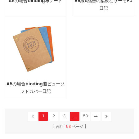
A5の場合binding布ノート
A5線o結合の柔軟なサーモPU
日記
A5の場合binding週ビューソ
フトカバー日記
1
2
3
...
53
合計
53
ページ