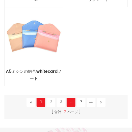
A5ミシンの結合whitecardノ
ート
1
2
3
...
7
合計
7
ページ