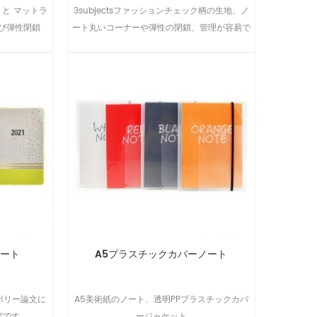
 と マットラ
3subjectsファッションチェック柄の生地、ノ
び弾性閉鎖
ート丸いコーナーや弾性の閉鎖、管理が容易で
す。
ノート
A5プラスチックカバーノート
ボリー論文に
A5美術紙のノート、透明PPプラスチックカバ
究です。
ージャケット