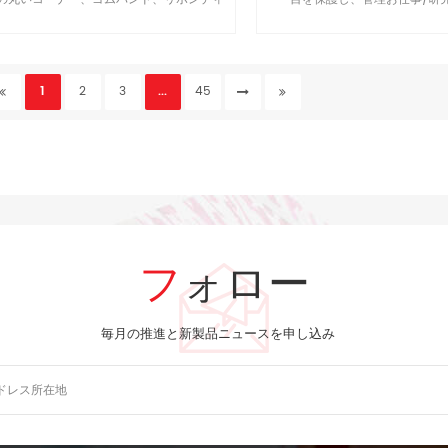
イダ、ペン袋、紙袋布面の背面カバー、シル
バーペンダント
1
2
3
...
45
フォロー
毎月の推進と新製品ニュースを申し込み