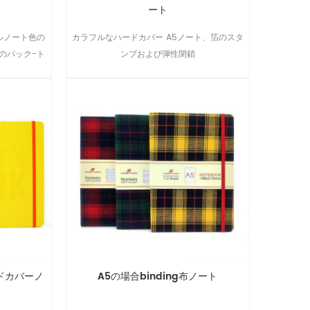
ート
ルノート色の
カラフルなハードカバー A5ノート、箔のスタ
のバック-ト
ンプおよび弾性閉鎖
のノートに旅
です。
ドカバーノ
A5の場合binding布ノート