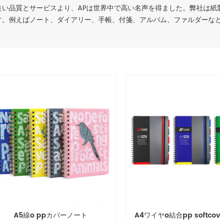
良い品質とサービスより、APは世界中で高い名声を得ました。弊社は紙
す。例えばノート、ダイアリー、手帳、付箋、アルバム、ファルダーな
A5線o ppカバーノート
A4ワイヤo結合pp softco