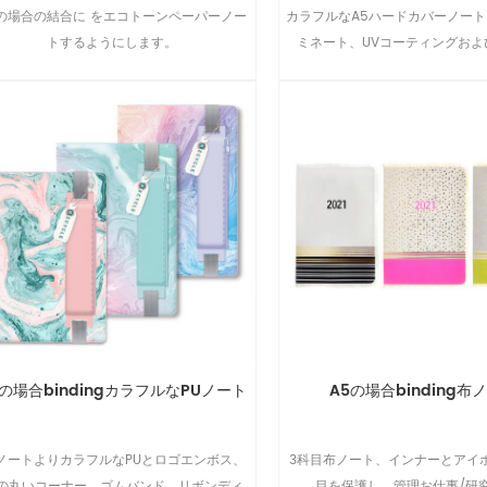
5の場合の結合に をエコトーンペーパーノー
カラフルなA5ハードカバーノート
トするようにします。
ミネート、UVコーティングおよ
5の場合bindingカラフルなPUノート
A5の場合binding布
5ノートよりカラフルなPUとロゴエンボス、
3科目布ノート、インナーとアイ
8の丸いコーナー、ゴムバンド、リボンディ
目を保護し、管理お仕事/研