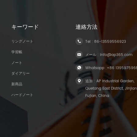
キーワード
連絡方法
リングノート
Tel :
86-13559556923
学習帳
メール :
info@ap365.com
ノート
Whatsapp :
+86 139597596
ダイアリー
追加 : AP Industrial Garden,
新商品
Quetang East District, Jinjian
ハードノート
Fujian, China