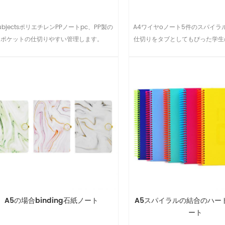
ubjectsポリエチレンPPノートpc、PP製の
A4ワイヤoノート5件のスパイラ
ポケットの仕切りやすい管理します。
仕切りをタブとしてもぴった学生
ゥ-スクールプレゼントは、事業
のノート、ティーン大学
A5の場合binding石紙ノート
A5スパイラルの結合のハー
ート