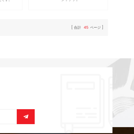
合計
45
ページ